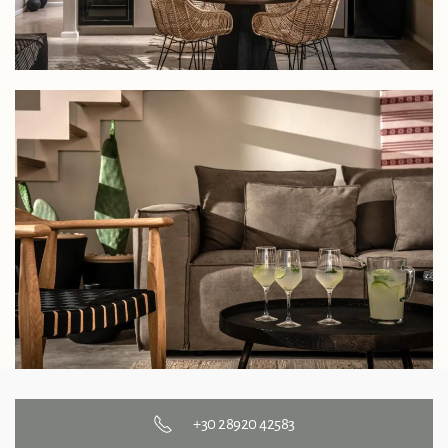
+30 28920 42583