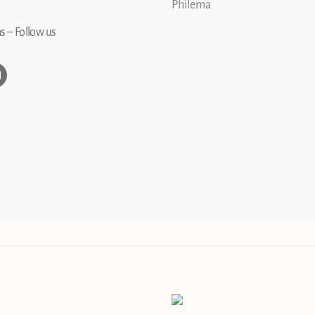
Philema
s – Follow us