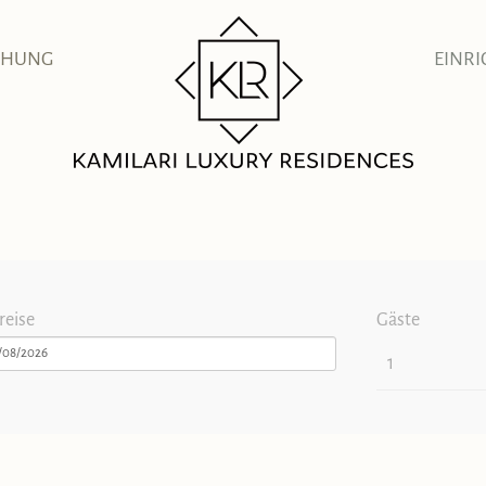
CHUNG
EINR
reise
Gäste
/08/2026