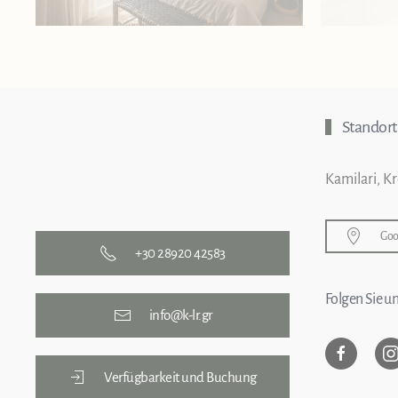
Standort
Kamilari, K
Goo
+30 28920 42583
Folgen Sie un
info@k-lr.gr
Verfügbarkeit und Buchung