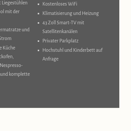
Liegestühlen
Kostenloses WiFi
ol mit der
Klimatisierung und Heizung
43 Zoll Smart-TV mit
ermatratze und
Satellitenkanälen
 Strom
Privater Parkplatz
te Küche
Hochstuhl und Kinderbett auf
ckofen,
Anfrage
Nespresso-
 und komplette