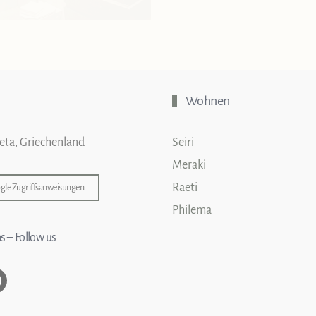
Wohnen
reta, Griechenland
Seiri
Meraki
Raeti
gle Zugriffsanweisungen
Philema
s – Follow us