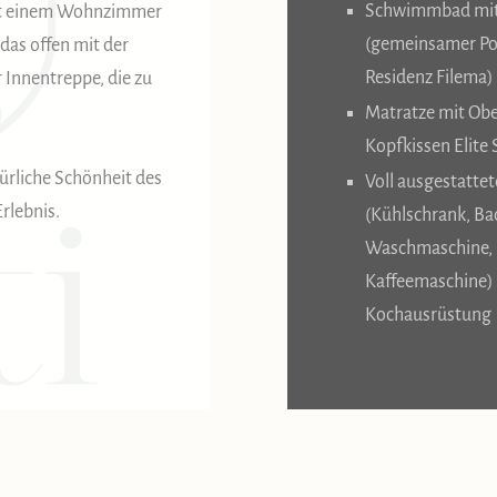
Schwimmbad mit 
mit einem Wohnzimmer
(gemeinsamer Po
das offen mit der
Residenz Filema)
 Innentreppe, die zu
Matratze mit Ob
Kopfkissen Elite
ürliche Schönheit des
Voll ausgestatte
rlebnis.
(Kühlschrank, Ba
Waschmaschine, 
Kaffeemaschine)
Kochausrüstung