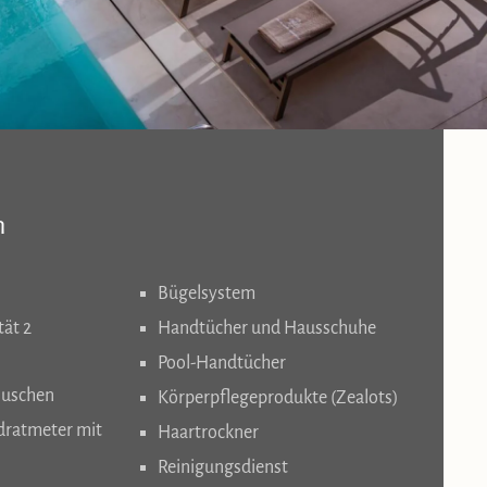
n
Bügelsystem
ät 2
Handtücher und Hausschuhe
Pool-Handtücher
Duschen
Körperpflegeprodukte (Zealots)
dratmeter mit
Haartrockner
Reinigungsdienst