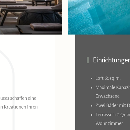
Einrichtunge
Loft 60sq.m.
Maximale Kapazit
Erwachsene
auses schaffen eine
Zwei Bäder mit 
en Kreationen Ihren
Terrasse 110 Qua
Wohnzimmer